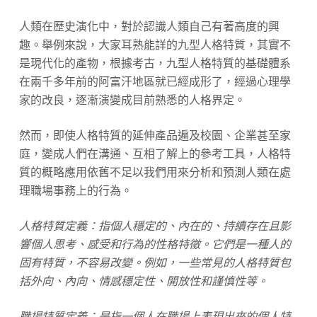
人類在歷史演化中，對於認識人類自己有著高度的興
趣。舉例來說，大家耳熟能詳的九型人格特質，其實不
是現代化的產物，根據考古，九型人格特質的基礎體系
在兩千多年前的阿富汗地區就已經成形了，經過心理學
家的改良，逐漸演變成目前熟悉的人格界定。
然而，即使人格特質的延伸產品遍及校園、企業甚至家
庭，變成人們在溝通、互相了解上的參考工具，人格特
質的概略應用依舊不足以我們用來分析和預測人類在處
理職場事務上的行為。
人格特質定義：
指個人穩定的、內在的、持續存在且影
響個人思考、感受和行為的性格特徵。它們是一種人的
固有特質，不容易改變。例如，一些常見的人格特質包
括外向、內向、情感穩定性、開放性和謹慎性等。
職場特質定義：是指一個人在職場上表現出來的個人特