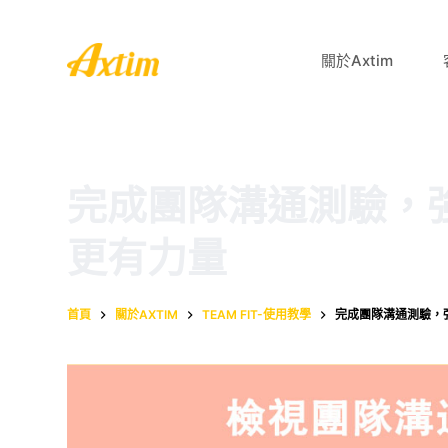
跳
至
關於Axtim
主
要
內
容
完成團隊溝通測驗，
更有力量
首頁
關於AXTIM
TEAM FIT-使用教學
完成團隊溝通測驗，