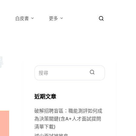
白皮書
更多
得
找
不
近期文章
到
符
破解招聘盲區：職能測評如何成
合
為決策關鍵(含A+人才面試提問
的
清單下載)
減少面試被放鳥