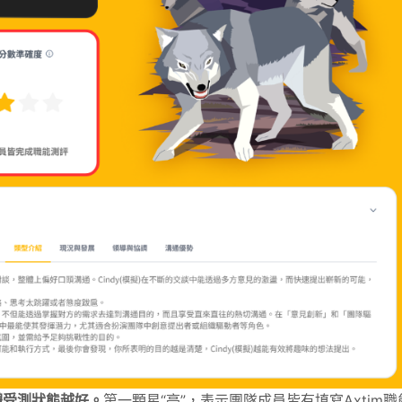
體受測狀態越好。
第一顆星“亮”，表示團隊成員皆有填寫Axtim職