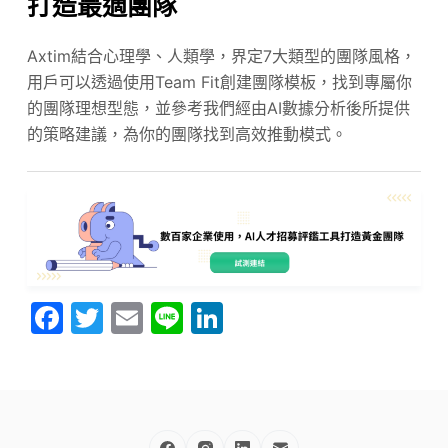
打造最適團隊
Axtim結合心理學、人類學，界定7大類型的團隊風格，
用戶可以透過使用Team Fit創建團隊模板，找到專屬你
的團隊理想型態，並參考我們經由AI數據分析後所提供
的策略建議，為你的團隊找到高效推動模式。
F
T
E
Li
Li
a
w
m
n
n
c
itt
ai
e
k
e
er
l
e
b
dI