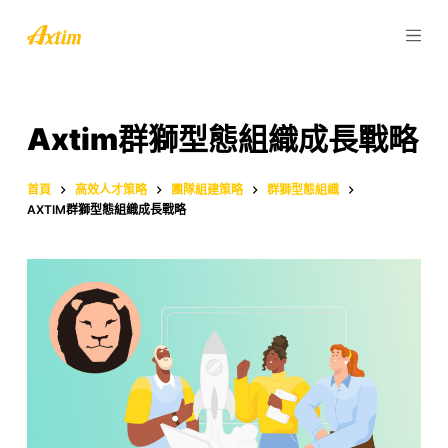
跳
至
主
要
內
Axtim群獅型態組織成長戰略
容
首頁
高效人才策略
團隊組建策略
群獅型態組織
AXTIM群獅型態組織成長戰略