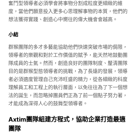
奮鬥型領導者必須學會將事物分割成粒度更細緻的維
度，當他們願意投入更多心思理解事物的本質，他們的
想法獲得實踐、創造心中嚮往的偉大機會會越高。
小結
群猴團隊的多才多藝能協助他們快速突破市場的侷限，
領導者的樂觀和對於工作價值的賦予，能天然地鼓動團
隊成員的士氣。然而，創造良好的團隊制度、釐清團隊
目的是群猴型態領導者的挑戰，為了長遠的發展，領導
者必須適度管理自己充沛旺盛的精力，從各細緻的科度
理解員工和工程上的執行層面，以免往往為了下一個想
法的誕生，而忽略掉團員們正為了前一個點子努力著，
才能成為深得人心的鼓舞型領導者。
Axtim團隊組建方程式，協助企業打造最適
團隊