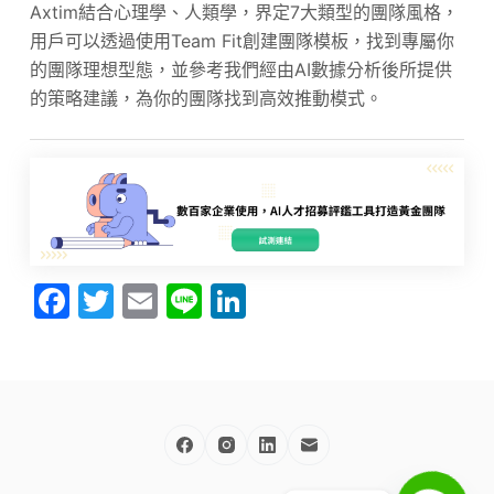
Axtim結合心理學、人類學，界定7大類型的團隊風格，
用戶可以透過使用Team Fit創建團隊模板，找到專屬你
的團隊理想型態，並參考我們經由AI數據分析後所提供
的策略建議，為你的團隊找到高效推動模式。
F
T
E
Li
Li
a
w
m
n
n
c
itt
ai
e
k
e
er
l
e
b
dI
o
n