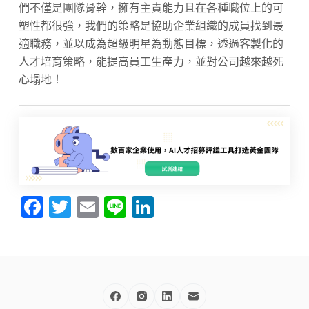
們不僅是團隊骨幹，擁有主責能力且在各種職位上的可
塑性都很強，我們的策略是協助企業組織的成員找到最
適職務，並以成為超級明星為動態目標，透過客製化的
人才培育策略，能提高員工生產力，並對公司越來越死
心塌地！
F
T
E
Li
Li
a
w
m
n
n
c
itt
ai
e
k
e
er
l
e
b
dI