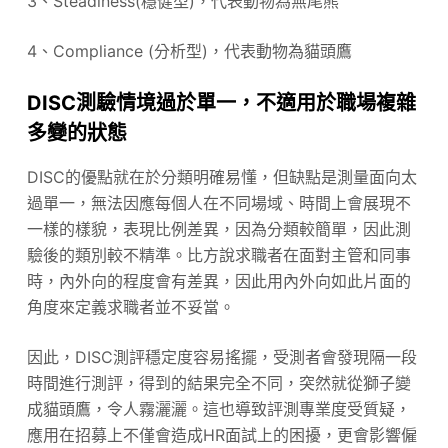
3、Steadiness(穩健型)，代表動物為無尾熊
4、Compliance (分析型)，代表動物為貓頭鷹
DISC測驗情境過於單一，不適用於職場複雜
多變的狀態
DISC的優點就在於分類明確易懂，但缺點是測量面向太
過單一，無法因應每個人在不同場域、時間上會展現不
一樣的樣貌，表現比例差異，因為分類較簡單，因此測
驗後的類別較不精準。比方說求職者在面對主管和同事
時，內外向的程度會有差異，因此用內外向如此片面的
角度來定義求職者並不妥當。
因此，DISC測評穩定度容易搖擺，受測者會發現隔一段
時間進行測評，得到的結果完全不同，突然就從獅子變
成貓頭鷹，令人霧灑灑。這也導致評測專業度受質疑，
應用在招募上不僅會造成HR面試上的困擾，更會影響僱