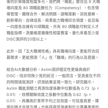
後的計算維度相當多元，我們將「職能」整合出 8 大職
場向度及 80 項職能勝任力（Competency），包含領
導管理、團隊合作、解決問題、謀略策劃、洞見覺察、
創新導向、自律成長、商業能力職場綜合項度，並且每
一向度各自擁有10項職能，共有 80 項職能可制定人才
職能指標，測量維度複雜性相當豐富，量化來看至少是
DISC測評的20倍以上。
此外，因「五大職場性格」具有職場向度，更能符合招
募需求，更能預測「人」在「職場」的行為以及意圖。
結合AI大數據分析，Axtim測評穩定性更遠高過於
DISC，除非特殊少見的狀況，一般而言，受測者在不同
的時間填寫測評，評測結果呈現一致化。研究顯示，
Axtim 職能測驗之再測信度係數中位數值為 0.73（p <
0.01），效標關聯效度之係數中位數為 0.62（p >
0.01），具備高於業界平均之信效度。可信度高更，運
用在徵才非常方便，也能提高受測者對於企業專業度的