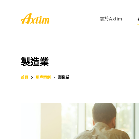
跳
至
關於Axtim
主
要
內
容
製造業
首頁
用戶案例
製造業