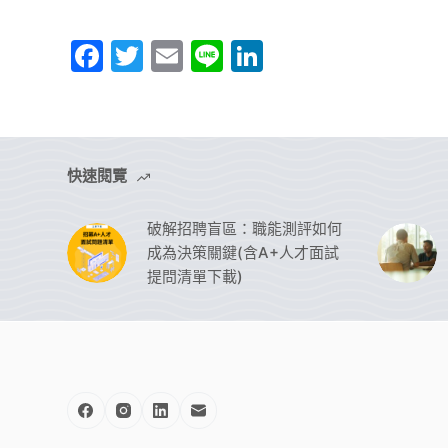
F
T
E
Li
Li
a
w
m
n
n
c
itt
ai
e
k
e
er
l
e
b
dI
快速閱覽
o
n
破解招聘盲區：職能測評如何
o
成為決策關鍵(含A+人才面試
k
提問清單下載)