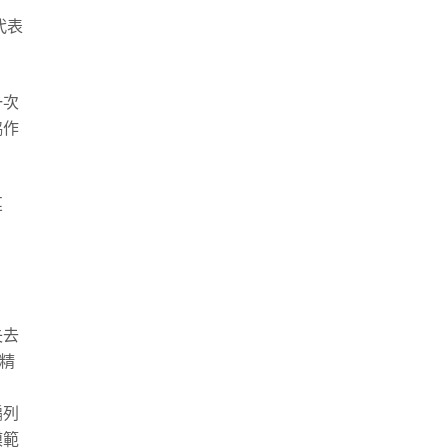
代表
一次
協作
匹
失去
精
編列
模範