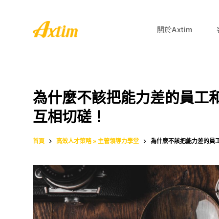
跳
至
關於Axtim
主
要
內
容
為什麼不該把能力差的員工
互相切磋！
首頁
高效人才策略 » 主管領導力學堂
為什麼不該把能力差的員