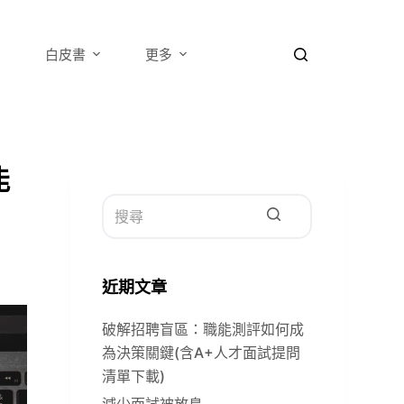
白皮書
更多
能
找
不
近期文章
到
符
破解招聘盲區：職能測評如何成
合
為決策關鍵(含A+人才面試提問
的
清單下載)
減少面試被放鳥