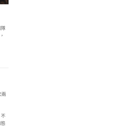
團隊
，
次兩
，不
和態