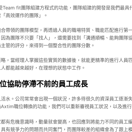
受Team fit團隊組建方程式的功能，團隊組建的開發是我們最具
建「高效運作的團隊」。
適合帶領的團隊模型，再透過人員的職場特質、職能匹配進行第
，因為團隊不只要「找人」，還需要找到「溝通順暢、能夠團隊
過主管的評分，來得到一個整合性的團隊分數。
策略，當經理人掌握這些實質的數據後，就能更精準的進行人員
人人都能越來越好，在理想的狀態中工作。
動職位協助停滯不前的員工成長
入活水。公司常常會出現一個狀況，許多待很久的資深員工逐漸
Axtim職位轉換的功能，我們可以重新審視員工狀況，以及進行
家都有危機意識時，動量就會變高，也回應到將能力不同的員工
、具有競爭力的問題而共同奮鬥，而團隊較差的組織會為了跟上