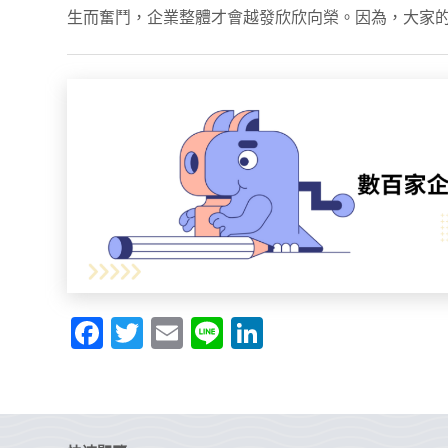
生而奮鬥，企業整體才會越發欣欣向榮。因為，大家
F
T
E
Li
Li
a
w
m
n
n
c
itt
ai
e
k
e
er
l
e