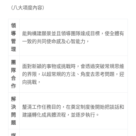
（八大項度內容）
領
導
能夠構建願景並且領導團隊達成目標，使全體有
管
一致的共同使命感及心智能力，
理
團
面對新穎的事物或挑戰時，會透過突破常規思維
隊
的界限，以超常規的方法、角度去思考問題，迎
合
向挑戰，
作
解
決
釐清工作任務目的，在奠定制度後開始把談話和
問
建議轉化成具體流程，並逐步執行。
題
謀