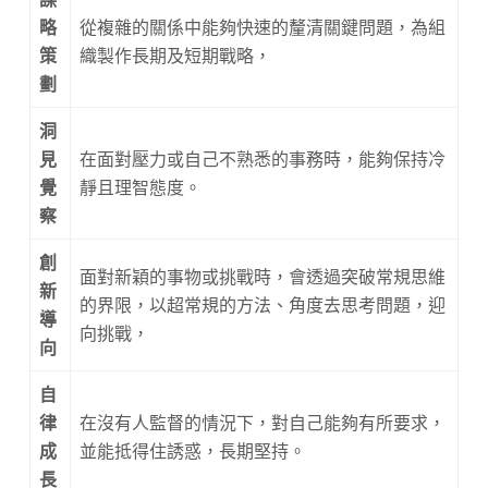
略
從複雜的關係中能夠快速的釐清關鍵問題，為組
策
織製作長期及短期戰略，
劃
洞
見
在面對壓力或自己不熟悉的事務時，能夠保持冷
覺
靜且理智態度。
察
創
面對新穎的事物或挑戰時，會透過突破常規思維
新
的界限，以超常規的方法、角度去思考問題，迎
導
向挑戰，
向
自
律
在沒有人監督的情況下，對自己能夠有所要求，
成
並能抵得住誘惑，長期堅持。
長