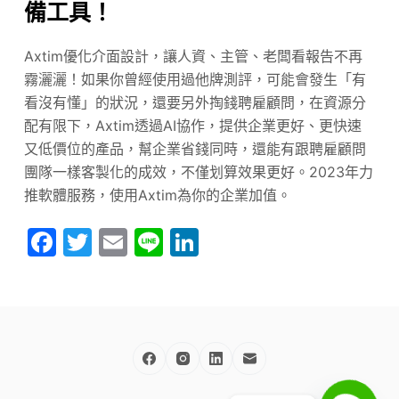
備工具！
Axtim優化介面設計，讓人資、主管、老闆看報告不再
霧灑灑！如果你曾經使用過他牌測評，可能會發生「有
看沒有懂」的狀況，還要另外掏錢聘雇顧問，在資源分
配有限下，Axtim透過AI協作，提供企業更好、更快速
又低價位的產品，幫企業省錢同時，還能有跟聘雇顧問
團隊一樣客製化的成效，不僅划算效果更好。2023年力
推軟體服務，使用Axtim為你的企業加值。
F
T
E
Li
Li
a
w
m
n
n
c
itt
ai
e
k
e
er
l
e
b
dI
o
n