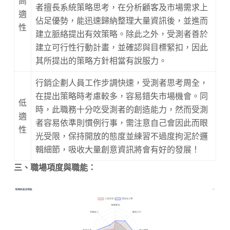
高
者擅長系統策略思考，在分析顧客及市場需求上
適
佔足優勢，能迅速歸納整理大量資訊後，並進而
性
建立脈絡提出有效策略。除此之外，受測者善於
建立可行性行動計畫，並確認與目標緊扣，因此
其所提出的策略方針相當有說服力。
行銷企劃人員工作步調快速，受測者思考周全，
在提出策略時考慮較多，容易錯失市場機會。同
低
時，此職務十分吃受測者的創造能力，然而受測
適
者容易依準則慣例行事，需注意自己會因此而眼
性
光受限，保持開放的態度並練習不過度拘泥於邏
輯細節，吸收大量創意資訊將會有好的發展！
三、職場項度與職能：