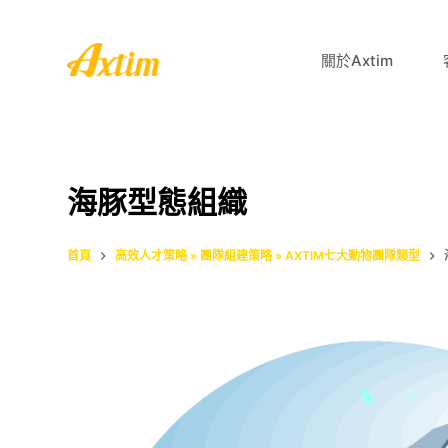
跳
至
關於Axtim
主
要
內
容
海豚型態組織
首頁
高效人才策略 » 團隊組建策略 » AXTIM七大動物團隊類型